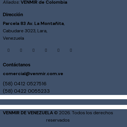
Aliados
:
VENMIR de Colombia
Dirección
Parcela 83 Av. La Montañita
,
Cabudare 3023, Lara,
Venezuela
linkedin
facebook-
twitter-
instagram
youtube2
tik-
1
x
tok
Contáctanos
comercial@venmir.com.ve
(58) 0412 0527516
(58) 0422 0055233
VENMIR DE VENEZUELA
© 2026. Todos los derechos
reservados